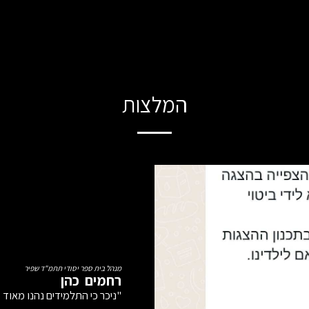
המלצות
"הצגה מקסימה ומאוד חינוכית..